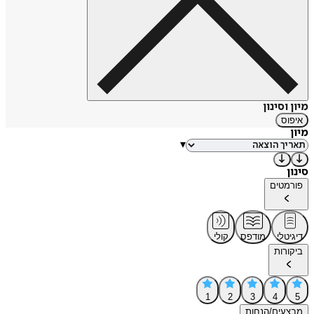
מיון וסינון
איפוס
מיון
▾
סינון
פורמטים
דיגיטלי
מודפס
קולי
ביקורות
1
2
3
4
5
מבצעים/הנחות