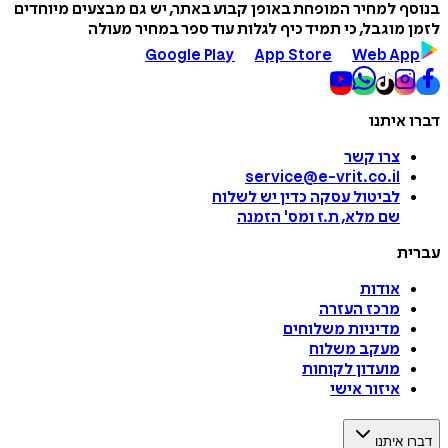
בנוסף למחיר המופחת באופן קבוע באתר, יש גם מבצעים מיוחדים
לזמן מוגבל, כי תמיד כיף לגלות עוד ספר במחיר מעולה
Google Play
App Store
Web App
דברו איתנו
צרו קשר
service@e-vrit.co.il
לביטול עסקה
כדין יש לשלוח
שם מלא, ת.ז ומס
'
הזמנה
עברית
אודות
מרכז העזרה
מדיניות משלוחים
מעקב משלוח
מועדון לקוחות
איזור אישי
דברו איתנו