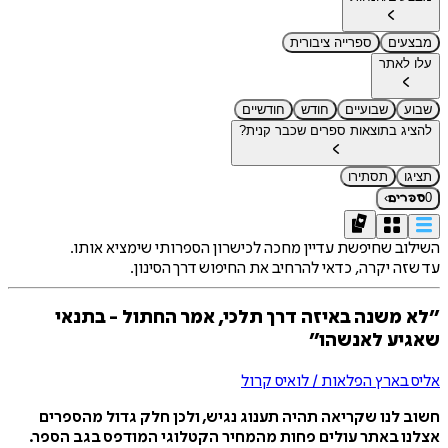
מבצעים
ספרייה ציבורית
עלו לאתר
שבוע
שבועיים
חודש
חודשיים
להציג בתוצאות ספרים שכבר קנית?
תציגו
תסתירו
›
0
ספרים
השילוב שחיפשת עדיין מחכה לכישרון הספרותי שימציא אותו.
עד שזה יקרה, כדאי להרחיב את החיפוש דרך הסינון.
״לא משנה באיזה דרך תלכי, אמר החתול - בתנאי
שאגיע לאנשהו״
אליס בארץ הפלאות / לואיס קרול
חשוב לנו שקריאה תהיה תענוג נגיש, ולכן חלק גדול מהספרים
אצלנו באתר עולים פחות מהמחיר הקטלוגי המודפס בגב הספר.