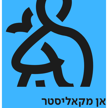
אן
מקאליסטר