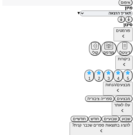
איפוס
מיון
▾
סינון
פורמטים
דיגיטלי
מודפס
קולי
ביקורות
1
2
3
4
5
מבצעים/הנחות
מבצעים
ספרייה ציבורית
עלו לאתר
שבוע
שבועיים
חודש
חודשיים
להציג בתוצאות ספרים שכבר קנית?