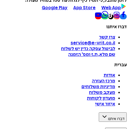
לזמן מוגבל, כי תמיד כיף לגלות עוד ספר במחיר מעולה
Google Play
App Store
Web App
דברו איתנו
צרו קשר
service@e-vrit.co.il
לביטול עסקה
כדין יש לשלוח
שם מלא, ת.ז ומס
'
הזמנה
עברית
אודות
מרכז העזרה
מדיניות משלוחים
מעקב משלוח
מועדון לקוחות
איזור אישי
דברו איתנו