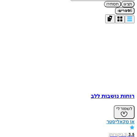
תציגו
תסתירו
›
6
ספרים
רוחות נושבות ללב
לשמור לי
אן מקאליסטר
3.5
(
2
ביקורות
)