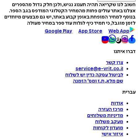
חשוב לנו שקריאה תהיה תענוג נגיש, ולכן חלק גדול מהספרים
אצלנו באתר עולים פחות מהמחיר הקטלוגי המודפס בגב הספר.
בנוסף למחיר המופחת באופן קבוע באתר, יש גם מבצעים מיוחדים
לזמן מוגבל, כי תמיד כיף לגלות עוד ספר במחיר מעולה
Google Play
App Store
Web App
דברו איתנו
צרו קשר
service@e-vrit.co.il
לביטול עסקה
כדין יש לשלוח
שם מלא, ת.ז ומס
'
הזמנה
עברית
אודות
מרכז העזרה
מדיניות משלוחים
מעקב משלוח
מועדון לקוחות
איזור אישי