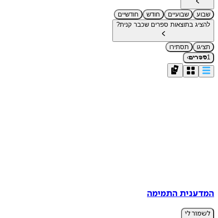
שבוע
שבועיים
חודש
חודשיים
להציג בתוצאות ספרים שכבר קנית?
תציגו
תסתירו
›
1
ספרים
המדענית התמימה
לשמור לי