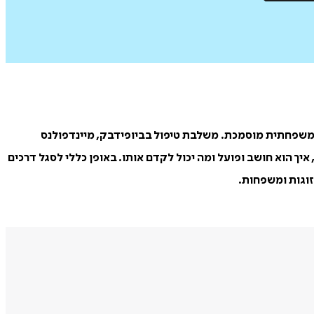
סטית מומחית ומדריכה בטיפול קוגניטיבי התנהגותי (CBT) ומטפלת זוגית ומשפחתית מוסמכת. משלבת טיפול בביופידבק, מיינדפולנס
יך הוא חושב ופועל ומה יכול לקדם אותו. באופן כללי לסגל דרכים