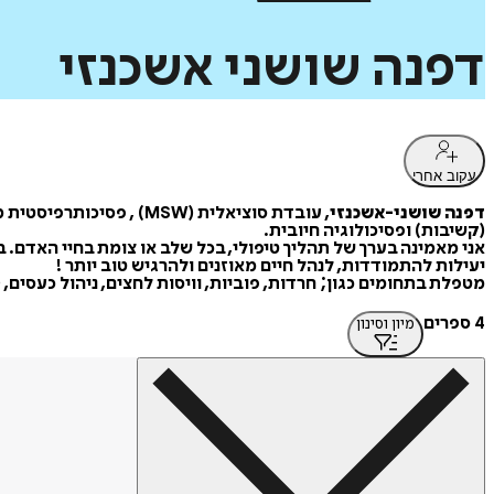
דפנה
שושני
אשכנזי
עקוב אחרי
דפנה שושני-אשכנזי
(קשיבות) ופסיכולוגיה חיובית.
אני מאמינה בערך של תהליך טיפולי, בכל שלב או צומת בחיי האדם. ב
יעילות להתמודדות, לנהל חיים מאוזנים ולהרגיש טוב יותר !
מטפלת בתחומים כגון; חרדות, פוביות, וויסות לחצים, ניהול כעסים, OCD, מחשבות טורדניות, מצבי רוח. מטפלת בילדים, נוער, מבוגרים, זוגות ומשפחות.
4 ספרים
מיון וסינון