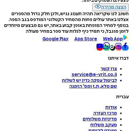
פצעיהם העמוקים ביותר.
הצצה מהירה
חשוב לנו שקריאה תהיה תענוג נגיש, ולכן חלק גדול מהספרים
אצלנו באתר עולים פחות מהמחיר הקטלוגי המודפס בגב הספר.
בנוסף למחיר המופחת באופן קבוע באתר, יש גם מבצעים מיוחדים
לזמן מוגבל, כי תמיד כיף לגלות עוד ספר במחיר מעולה
Google Play
App Store
Web App
דברו איתנו
צרו קשר
service@e-vrit.co.il
לביטול עסקה
כדין יש לשלוח
שם מלא, ת.ז ומס
'
הזמנה
עברית
אודות
מרכז העזרה
מדיניות משלוחים
מעקב משלוח
מועדון לקוחות