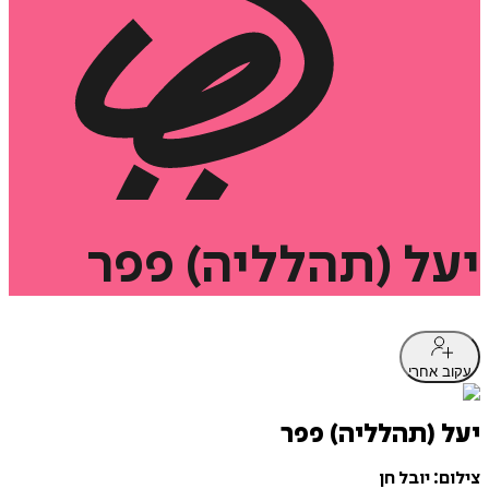
יעל
(תהלליה)
פפר
עקוב אחרי
יעל (תהלליה) פפר
צילום: יובל חן