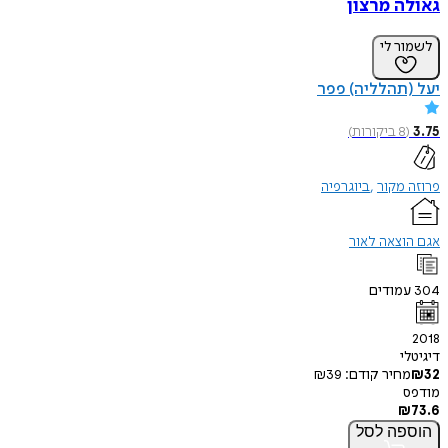
גאולה מרצון
לשמור לי
יעל (תהלליה) פפר
3.75
(
8
ביקורות
)
פרוזה מקור
ביוגרפיה
אגם הוצאה לאור
304
עמודים
2018
דיגיטלי
32
₪
מחיר קודם:
39
₪
מודפס
₪
73.6
הוספה
לסל