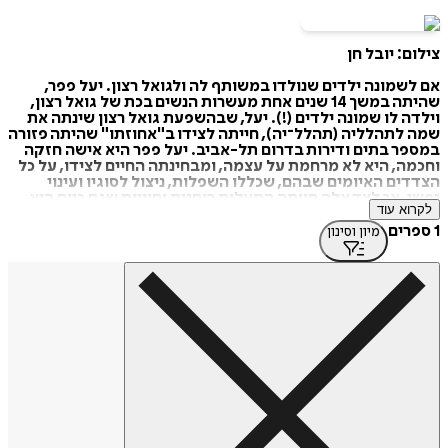
צילום: יובל חן
אם לשמונה ילדים שנולדו במשותף לה ולגואל רצון. יעל פפר,
שהיתה במשך 14 שנים אחת מעשרות הנשים בכת של גואל רצון,
וילדה לו שמונה ילדים (!). יעל, שבהשפעת גואל רצון שינתה את
שמה לתהלליה (תהלל־יה), חייתה לצידו ב"אחוזתו" שהיתה פזורה
במספר בתים ודירות בדרום תל-אביב. יעל פפר היא אישה חזקה
וחכמה, היא לא מרחמת על עצמה, ומבחינתה החיים לצידו, על כל
הצדדים האיומים שבהם, שכללו השפלות, ניצול לסוגיו ועינוי
נפשי, אך לצד אלה חוותה התעלות רוחנית וחוויות שגם כיום היא
לקרוא עוד
טוענת שלא היתה יכולה להגיע אליהן בדרך אחרת.
יעל היתה ללא ספק אחת הנשים החזקות בבית של גואל רצון, בתוך
1 ספרים
מיון וסינון
ההשפלה והשעבוד היא ידעה להשמיע את קולה, והיכולת שלה
להתבטא ולהשמע עוברת היטב בספר שלה. גואל רצון נעצר
ונשפט, והוא מרצה כיום עונש של 30 שנה בכלא, ויעל פפר, כמו יתר
נשותיו אשה חופשיה שממשיכה לחפש את העוצמה והתוכן בחיים
שלה, ומפיצה את הסיפור שלה באמצעות הספר שכתבה והרצאות
להעצמה נשית שהיא מעבירה.