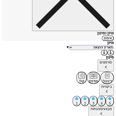
מיון וסינון
איפוס
מיון
▾
סינון
פורמטים
דיגיטלי
מודפס
קולי
ביקורות
1
2
3
4
5
מבצעים/הנחות