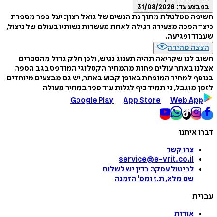
במבצע עד:
31/08/2026
חשיפה מטלטלת מתוך כת הנשים של גואל רצון: יעל פפר מספרת
כיצד הפכה מצעירה רגילה לאחת מעשרות נשותיו בעולם של ניצול,
שעבוד ופגיעה.
הצצה מהירה
חשוב לנו שקריאה תהיה תענוג נגיש, ולכן חלק גדול מהספרים
אצלנו באתר עולים פחות מהמחיר הקטלוגי המודפס בגב הספר.
בנוסף למחיר המופחת באופן קבוע באתר, יש גם מבצעים מיוחדים
לזמן מוגבל, כי תמיד כיף לגלות עוד ספר במחיר מעולה
Google Play
App Store
Web App
דברו איתנו
צרו קשר
service@e-vrit.co.il
לביטול עסקה
כדין יש לשלוח
שם מלא, ת.ז ומס
'
הזמנה
עברית
אודות