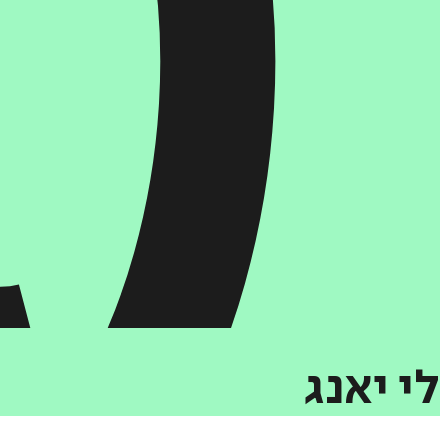
לי
יאנג