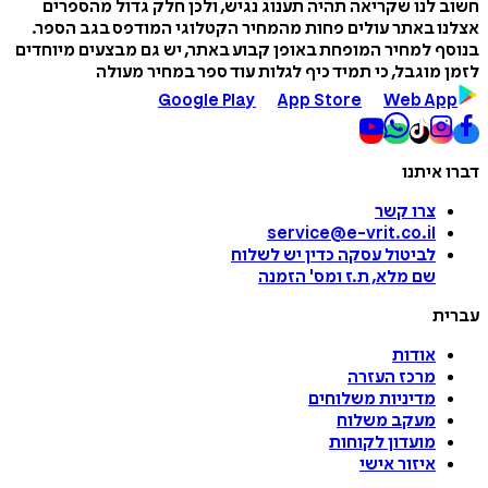
חשוב לנו שקריאה תהיה תענוג נגיש, ולכן חלק גדול מהספרים
אצלנו באתר עולים פחות מהמחיר הקטלוגי המודפס בגב הספר.
בנוסף למחיר המופחת באופן קבוע באתר, יש גם מבצעים מיוחדים
לזמן מוגבל, כי תמיד כיף לגלות עוד ספר במחיר מעולה
Google Play
App Store
Web App
דברו איתנו
צרו קשר
service@e-vrit.co.il
לביטול עסקה
כדין יש לשלוח
שם מלא, ת.ז ומס
'
הזמנה
עברית
אודות
מרכז העזרה
מדיניות משלוחים
מעקב משלוח
מועדון לקוחות
איזור אישי