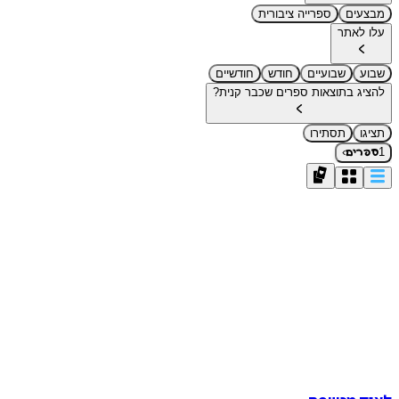
מבצעים
ספרייה ציבורית
עלו לאתר
שבוע
שבועיים
חודש
חודשיים
להציג בתוצאות ספרים שכבר קנית?
תציגו
תסתירו
›
1
ספרים