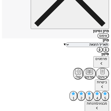
מיון וסינון
איפוס
מיון
▾
סינון
פורמטים
דיגיטלי
מודפס
קולי
ביקורות
1
2
3
4
5
מבצעים/הנחות