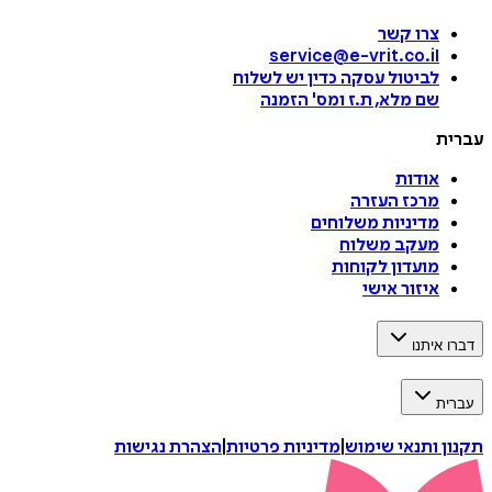
צרו קשר
service@e-vrit.co.il
לביטול עסקה
כדין יש לשלוח
שם מלא, ת.ז ומס
'
הזמנה
עברית
אודות
מרכז העזרה
מדיניות משלוחים
מעקב משלוח
מועדון לקוחות
איזור אישי
דברו איתנו
עברית
תקנון ותנאי שימוש
|
מדיניות פרטיות
|
הצהרת נגישות