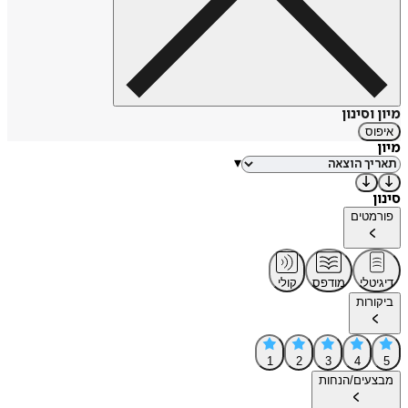
מיון וסינון
איפוס
מיון
▾
סינון
פורמטים
דיגיטלי
מודפס
קולי
ביקורות
1
2
3
4
5
מבצעים/הנחות