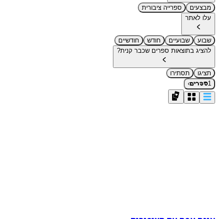
מבצעים
ספרייה ציבורית
עלו לאתר
שבוע
שבועיים
חודש
חודשיים
להציג בתוצאות ספרים שכבר קנית?
תציגו
תסתירו
›
1
ספרים