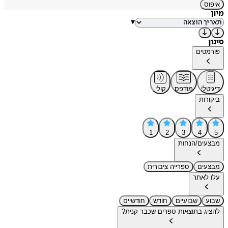
איפוס
מיון
▾
סינון
פורמטים
דיגיטלי
מודפס
קולי
ביקורות
1
2
3
4
5
מבצעים/הנחות
מבצעים
ספרייה ציבורית
עלו לאתר
שבוע
שבועיים
חודש
חודשיים
להציג בתוצאות ספרים שכבר קנית?