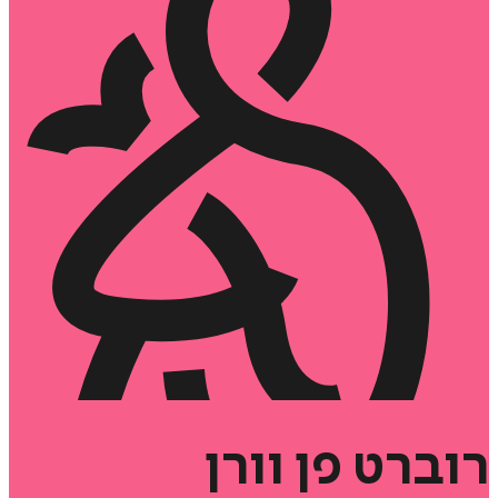
רוברט
פן
וורן