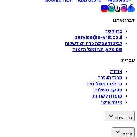
Google Play
App Store
Web App
דברו איתנו
צרו קשר
service@e-vrit.co.il
לביטול עסקה
כדין יש לשלוח
שם מלא, ת.ז ומס
'
הזמנה
עברית
אודות
מרכז העזרה
מדיניות משלוחים
מעקב משלוח
מועדון לקוחות
איזור אישי
דברו איתנו
עברית