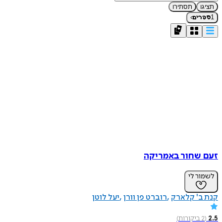
תציגו
תסתירו
›
1
ספרים
זעם שחור באמריקה
לשמור לי
קנת ב' קלארק
רוברט פן וורן
יעל לוטן
2.5
(
2
ביקורות
)