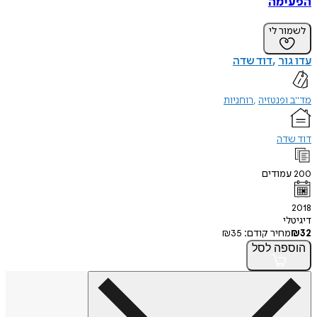
הפעימה
לשמור לי
עדו גור
דוד שדה
מד"ב ופנטזיה
רוחניות
דוד שדה
200
עמודים
2018
דיגיטלי
32
₪
מחיר קודם:
35
₪
הוספה
לסל