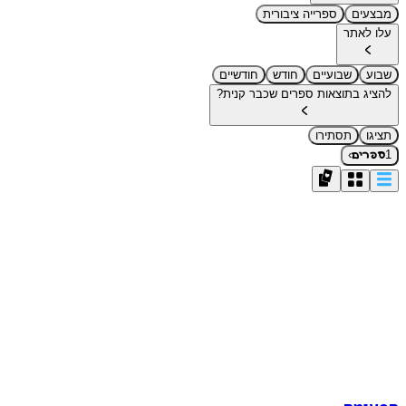
מבצעים
ספרייה ציבורית
עלו לאתר
שבוע
שבועיים
חודש
חודשיים
להציג בתוצאות ספרים שכבר קנית?
תציגו
תסתירו
›
1
ספרים