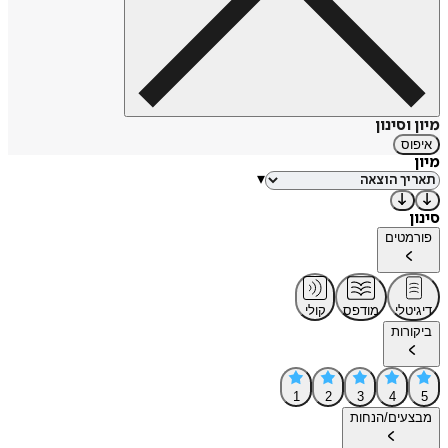
מיון וסינון
איפוס
מיון
▾
סינון
פורמטים
דיגיטלי
מודפס
קולי
ביקורות
1
2
3
4
5
מבצעים/הנחות