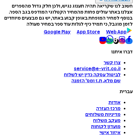
חשוב לנו שקריאה תהיה תענוג נגיש, ולכן חלק גדול מהספרים
אצלנו באתר עולים פחות מהמחיר הקטלוגי המודפס בגב הספר.
בנוסף למחיר המופחת באופן קבוע באתר, יש גם מבצעים מיוחדים
לזמן מוגבל, כי תמיד כיף לגלות עוד ספר במחיר מעולה
Google Play
App Store
Web App
דברו איתנו
צרו קשר
service@e-vrit.co.il
לביטול עסקה
כדין יש לשלוח
שם מלא, ת.ז ומס
'
הזמנה
עברית
אודות
מרכז העזרה
מדיניות משלוחים
מעקב משלוח
מועדון לקוחות
איזור אישי