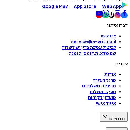
Google Play
App Store
Web App
דברו איתנו
צרו קשר
service@e-vrit.co.il
לביטול עסקה
כדין יש לשלוח
שם מלא, ת.ז ומס
'
הזמנה
עברית
אודות
מרכז העזרה
מדיניות משלוחים
מעקב משלוח
מועדון לקוחות
איזור אישי
דברו איתנו