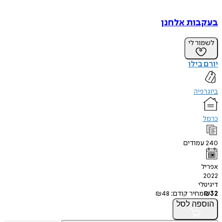
בעקבות אלחנן
לשמור לי
יורם בילו
ביוגרפיה
כרמל
240
עמודים
אפריל
2022
דיגיטלי
32
₪
מחיר קודם:
48
₪
הוספה
לסל