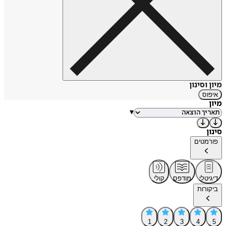
מיון וסינון
איפוס
מיון
▾
סינון
פורמטים
דיגיטלי
מודפס
קולי
ביקורות
1
2
3
4
5