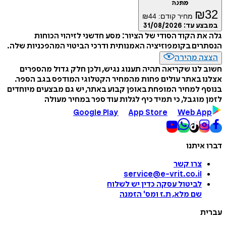
מתנה
₪
32
מחיר קודם:
44
₪
במבצע עד:
31/08/2026
גלה את הקוד הסודי של הציור: מסע חדשני לזיהוי הכוחות
הנסתרים בקומפוזיציה האמנותית ודרכי הביטוי המהפכניות שלה.
הצצה מהירה
חשוב לנו שקריאה תהיה תענוג נגיש, ולכן חלק גדול מהספרים
אצלנו באתר עולים פחות מהמחיר הקטלוגי המודפס בגב הספר.
בנוסף למחיר המופחת באופן קבוע באתר, יש גם מבצעים מיוחדים
לזמן מוגבל, כי תמיד כיף לגלות עוד ספר במחיר מעולה
Google Play
App Store
Web App
דברו איתנו
צרו קשר
service@e-vrit.co.il
לביטול עסקה
כדין יש לשלוח
שם מלא, ת.ז ומס
'
הזמנה
עברית