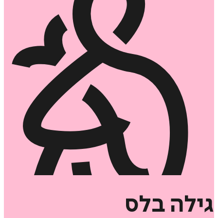
גילה
בלס