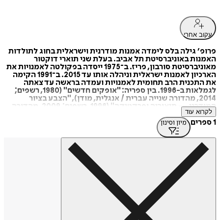
עקוב אחרי
פרופ׳ גילה בלס לימדה אמנות מודרנית וישראלית בחוג לתולדות
האמנות באוניברסיטת תל אביב. בעלת שני תוארי דוקטור
מאוניברסיטת סורבון, פריז. ב־1975 ייסדה בפקולטה לאמנויות את
הארכיון לאמנות ישראלית וניהלה אותו עד 2015. ב־1991 הקימה
את התכנית הרב תחומית לאמנויות ועמדה בראשה עד צאתה
לגמלאות ב-1996. בין ספריה: "אופקים חדשים" (1980, רשפים;
2014, מהדורה שנייה עברית / אנגלית, מודן), "הצבע בציור
המודרני — תיאוריה ופרקטיקה" (1996, רשפים; 2009, מהדורה
לקרוא עוד
שנייה, מודן; 1977, מהדורה צרפתית; 2002, מהדורה קוריאנית),
"וסילי קנדינסקי - שפת הציור: על בעיות צבע וקומפוזיציה"
1 ספרים
מיון וסינון
(2002, דיונון, אוניברסיטת תל אביב).