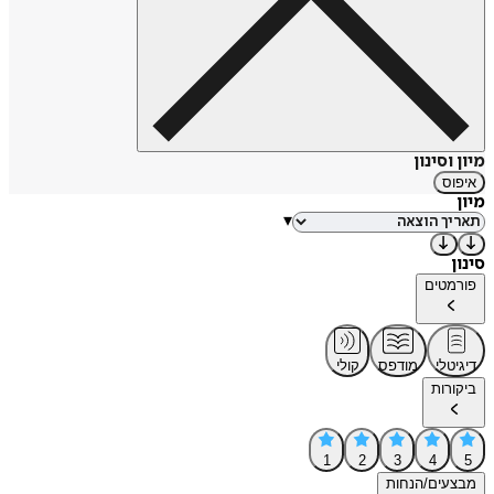
מיון וסינון
איפוס
מיון
▾
סינון
פורמטים
דיגיטלי
מודפס
קולי
ביקורות
1
2
3
4
5
מבצעים/הנחות