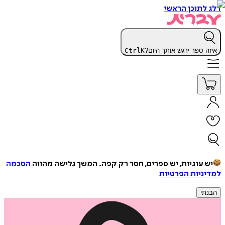
דלג לתוכן הראשי
איזה ספר ירגש אותך היום?
K
Ctrl
יש עוגיות, יש ספרים, חסר רק קפה.
המשך גלישה מהווה
הסכמה
למדיניות הפרטיות
הבנתי