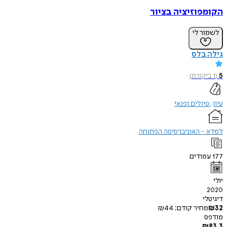
הקומפוזיציה בציור
לשמור לי
גילה בלס
5
(
1
ביקורת
)
עיון
טיולים ופנאי
למדא - האוניברסיטה הפתוחה
177
עמודים
יולי
2020
דיגיטלי
32
₪
מחיר קודם:
44
₪
מודפס
₪
83.3