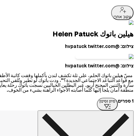
עקוב אחרי
هيلين باتوك Helen Patuck
צילום: @hvpatuck twitter.com
צילום: @hvpatuck twitter.com
مسّ هيلين باتوك الحلم، على تلة تكشف لندن بأكملها وقفت كاتبة الأطفال 
مع قواعد التباعد الاجتماعي الجديدة؟"، ودت باتوك لو تطير وتُلقي الت
منطقة أمان يلجأ إليها كلما أصابته الأجواء الراهنة بشيء من الخوف.
1 ספרים
מיון וסינון