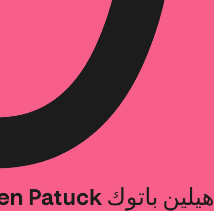
هيلين
باتوك
Patuck
en