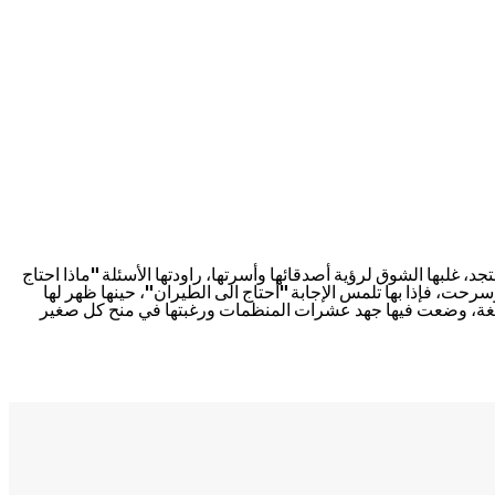
، غلبها الشوق لرؤية أصدقائها وأسرتها، راودتها الأسئلة "ماذا احتاج
رحت، فإذا بها تلمس الإجابة "أحتاج الى الطيران"، حينها ظهر لها
 مع (كوفيد19)، صنعت قصة دارت العالم وتُرجمت لأكثر من لغة، وضعت فيها جهد عشرات المنظمات ورغبتها في منح كل صغير