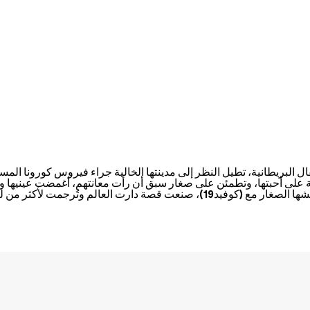
البريطانية، تطيل النظر إلى مدينتها الخالية جراء فيروس كورونا المستجد
حية على أحبتها، وتطمئن على صغار سبق أن رأت معانتهم، أغمضت عينيها وس
سارة والتنين المجنح أريو. عبر البطلين الخياليين نسجت باتوك رحلة يعايشها الصغار