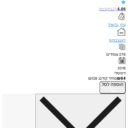
4.86
(
7
ביקורות
)
עיון
בישול
לאנצ'בוקס
276
עמודים
2016
דיגיטלי
64
₪
מחיר קודם:
128
₪
הוספה
לסל