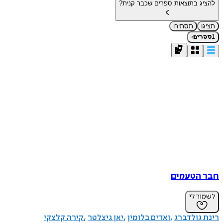
להציג בתוצאות ספרים שכבר קנית?
תציגו
תסתירו
›
1
ספרים
חבר הטעמים
לשמור לי
רינת גולדברג
ואדים בלומין
יאן גיצלטר
קירה קלצקי