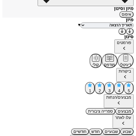
מיון וסינון
איפוס
מיון
▾
סינון
פורמטים
דיגיטלי
מודפס
קולי
ביקורות
1
2
3
4
5
מבצעים/הנחות
מבצעים
ספרייה ציבורית
עלו לאתר
שבוע
שבועיים
חודש
חודשיים