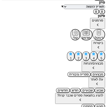
מיון
▾
סינון
פורמטים
דיגיטלי
מודפס
קולי
ביקורות
1
2
3
4
5
מבצעים/הנחות
מבצעים
ספרייה ציבורית
עלו לאתר
שבוע
שבועיים
חודש
חודשיים
להציג בתוצאות ספרים שכבר קנית?
תציגו
תסתירו