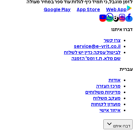
לזמן מוגבל, כי תמיד כיף לגלות עוד ספר במחיר מעולה
Google Play
App Store
Web App
דברו איתנו
צרו קשר
service@e-vrit.co.il
לביטול עסקה
כדין יש לשלוח
שם מלא, ת.ז ומס
'
הזמנה
עברית
אודות
מרכז העזרה
מדיניות משלוחים
מעקב משלוח
מועדון לקוחות
איזור אישי
דברו איתנו