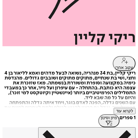
ריקי
קליין
עקוב אחרי
ריקי קליין, בת 34 מנהריה, נשואה לבעל מדהים ואמא לליאור בן 4
וחצי, ושי בת שנתיים, מתוקים מתוקים ושובבים גדולים. מהנדסת
כימיה במקצועה וסופרת ומשוררת בנשמתה. מאז שזוכרת את
עצמה היא כותבת. בהתחלה - עם עיפרון ועל נייר, אחר כך במעבדי
התמלילים הפרמיטיביים ביותר (איינשטיין וקיוטקסט למי זוכר),
והיום על כל מה שבא ליד.
עם השנים גדלה, הפכה לאדם בוגר, ויחד איתה גדלה והתפתחה
הטכנולוגיה, וגדל גם הרצון להגיע לכולם ולתת לאחרים לחוות את
לקרוא עוד
הקסם אשר מחבר בין מה שרואה העין ושומעת האוזן, למה
שמרגיש הלב ויוצרות הידיים. נפלה בחלקה ההזדמנות וההשראה
1 ספרים
מיון וסינון
להוציא לאור ולהביא לידי ביטוי את מה שמתרוצץ אצלה בראש
בצורה של ספר ילדים.