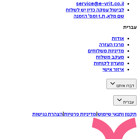
service@e-vrit.co.il
לביטול עסקה
כדין יש לשלוח
שם מלא, ת.ז ומס
'
הזמנה
עברית
אודות
מרכז העזרה
מדיניות משלוחים
מעקב משלוח
מועדון לקוחות
איזור אישי
דברו איתנו
עברית
תקנון ותנאי שימוש
|
מדיניות פרטיות
|
הצהרת נגישות