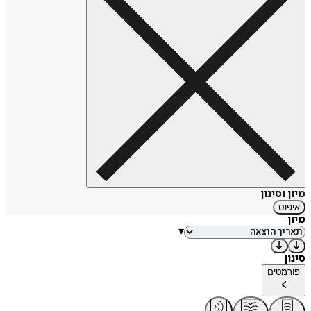
מיון וסינון
איפוס
מיון
▾
סינון
פורמטים