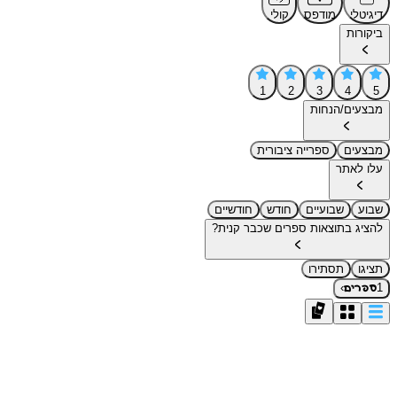
דיגיטלי
מודפס
קולי
ביקורות
1
2
3
4
5
מבצעים/הנחות
מבצעים
ספרייה ציבורית
עלו לאתר
שבוע
שבועיים
חודש
חודשיים
להציג בתוצאות ספרים שכבר קנית?
תציגו
תסתירו
›
1
ספרים