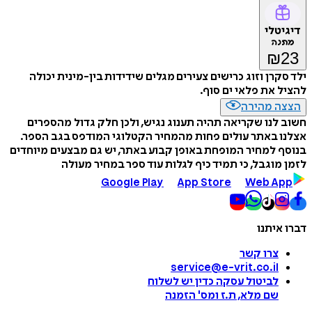
דיגיטלי
מתנה
₪
23
ילד סקרן וזוג כרישים צעירים מגלים שידידות בין-מינית יכולה
להציל את פלאי ים סוף.
הצצה מהירה
חשוב לנו שקריאה תהיה תענוג נגיש, ולכן חלק גדול מהספרים
אצלנו באתר עולים פחות מהמחיר הקטלוגי המודפס בגב הספר.
בנוסף למחיר המופחת באופן קבוע באתר, יש גם מבצעים מיוחדים
לזמן מוגבל, כי תמיד כיף לגלות עוד ספר במחיר מעולה
Google Play
App Store
Web App
דברו איתנו
צרו קשר
service@e-vrit.co.il
לביטול עסקה
כדין יש לשלוח
שם מלא, ת.ז ומס
'
הזמנה