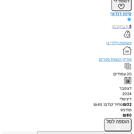
לשמור לי
סיוון דודאי
5
(
1
ביקורת
)
פעוטות וילדי גן
אוריון הוצאת ספרים
20
עמודים
דצמבר
2024
דיגיטלי
32
₪
מחיר קודם:
45
₪
מודפס
₪
80
הוספה
לסל