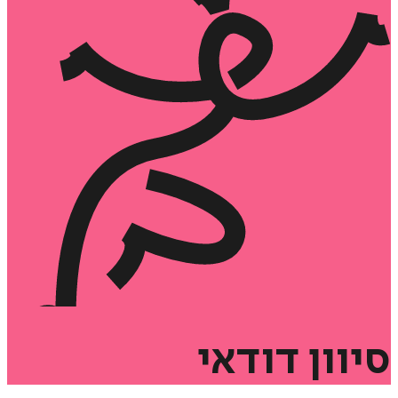
סיוון
דודאי