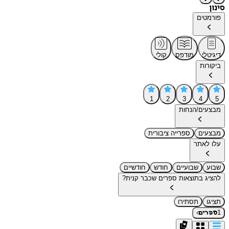
סינון
פורמטים
דיגיטלי
מודפס
קולי
ביקורות
1
2
3
4
5
מבצעים/הנחות
מבצעים
ספרייה ציבורית
עלו לאתר
שבוע
שבועיים
חודש
חודשיים
להציג בתוצאות ספרים שכבר קנית?
תציגו
תסתירו
›
1
ספרים