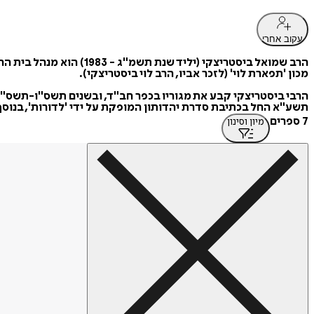
עקוב אחרי
הרב שמואל ביסטריצקי (יל
מכון 'תפארת לוי' (לזכר אביו, הרב לוי ביסטריצקי).
הרבי ביסטריצקי קבע את מגוריו בכפר חב"ד, ובשנים תשס"ו-תשס"ט
תשע"א החל בכתיבת סדרת יהדותון המופקת על ידי 'לדורות', בנוסף
7 ספרים
מיון וסינון