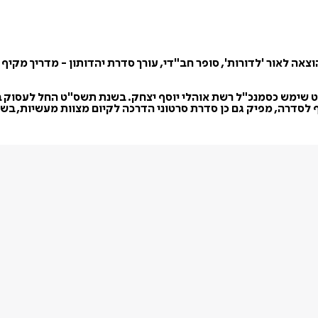
יד שנת תשמ"ג - 1983) הוא מנהל בית ההוצאה לאור 'לדורות', סופר חב"די, עורך סדרת יהדות
 שימש כסמנכ"ל רשת אוהלי יוסף יצחק. בשנת תשס"ט החל לעסוק בת
 לסדרה, מפיק גם כן סדרת סרטוני הדרכה לקיום מצוות מעשיות, בש