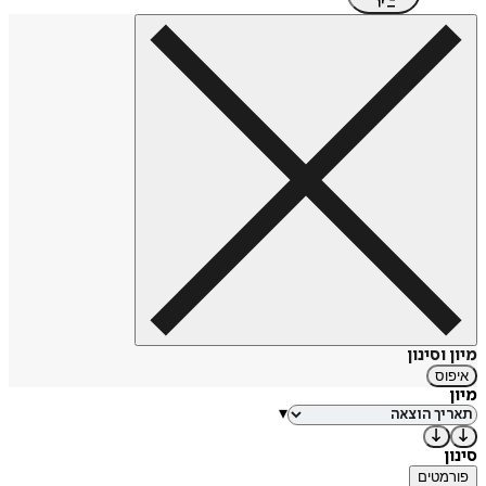
מיון וסינון
איפוס
מיון
▾
סינון
פורמטים