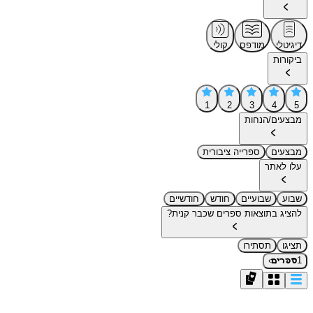
דיגיטלי
מודפס
קולי
ביקורות
1
2
3
4
5
מבצעים/הנחות
מבצעים
ספרייה ציבורית
עלו לאתר
שבוע
שבועיים
חודש
חודשיים
להציג בתוצאות ספרים שכבר קנית?
תציגו
תסתירו
›
1
ספרים