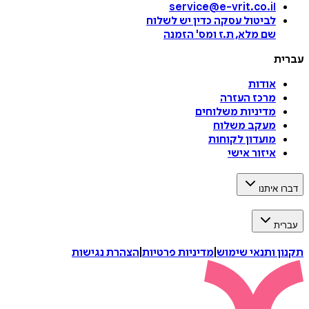
service@e-vrit.co.il
לביטול עסקה
כדין יש לשלוח
שם מלא, ת.ז ומס
'
הזמנה
עברית
אודות
מרכז העזרה
מדיניות משלוחים
מעקב משלוח
מועדון לקוחות
איזור אישי
דברו איתנו
עברית
תקנון ותנאי שימוש
|
מדיניות פרטיות
|
הצהרת נגישות