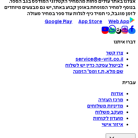
אצלנו באתר עולים פחות מהמחיר הקטלוגי המודפס בגב הספר.
בנוסף למחיר המופחת באופן קבוע באתר, יש גם מבצעים מיוחדים
לזמן מוגבל, כי תמיד כיף לגלות עוד ספר במחיר מעולה
Google Play
App Store
Web App
דברו איתנו
צרו קשר
service@e-vrit.co.il
לביטול עסקה
כדין יש לשלוח
שם מלא, ת.ז ומס
'
הזמנה
עברית
אודות
מרכז העזרה
מדיניות משלוחים
מעקב משלוח
מועדון לקוחות
איזור אישי