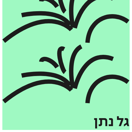
גל
נתן