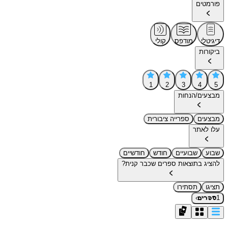
פורמטים
דיגיטלי
מודפס
קולי
ביקורות
1
2
3
4
5
מבצעים/הנחות
מבצעים
ספרייה ציבורית
עלו לאתר
שבוע
שבועיים
חודש
חודשיים
להציג בתוצאות ספרים שכבר קנית?
תציגו
תסתירו
›
1
ספרים