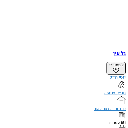
גל עין
לשמור לי
יוסי הדס
מד"ב ופנטזיה
כתב ווב הוצאה לאור
151
עמודים