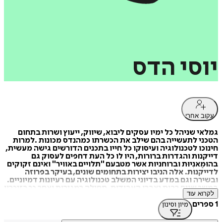
יוסי
הדס
עקוב אחרי
גמלאי שניהל כל ימיו עסקים ליבוא, שיווק, ייעוץ ושרות בתחום
הטכני לתעשייה בהם שילב את הכשרתו כמהנדס מכונות .למרות
חינוכו לטכנולוגיה ועיסוקו כל חייו בתכנים הדורשים גישה מעשית,
דייקנות והגדרות ברורות, היו לו כל העת דחפים לעסוק גם
בהוּמַאנִיוּת וברוחניות אשר מטבעם "תלויים באוויר" ואינם זקוקים
לדייקנות. אלה הניבו יצירות בתחומים שונים, בעיקר בפרוזה
ובשירה וגם במדע בדיוני המשלב טכנולוגיה עם רעיונות דמיוניים.
במשך שנים רבות נצברו העבודות, תחילה במגירות ואחר כך בזיכרון
לקרוא עוד
המחשב. כמה מהיצירות ראו אור ועתה מתמסר לתהליך פרסום
היתר.
1 ספרים
מיון וסינון