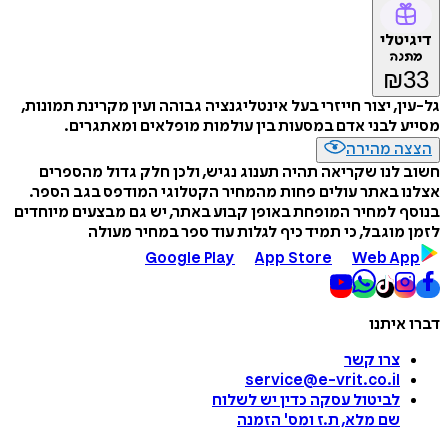
דיגיטלי
מתנה
₪
33
גל-עין, יצור חייזרי בעל אינטליגנציה גבוהה ועין מקרינת תמונות,
מסייע לבני אדם במסעות בין עולמות מופלאים ומאתגרים.
הצצה מהירה
חשוב לנו שקריאה תהיה תענוג נגיש, ולכן חלק גדול מהספרים
אצלנו באתר עולים פחות מהמחיר הקטלוגי המודפס בגב הספר.
בנוסף למחיר המופחת באופן קבוע באתר, יש גם מבצעים מיוחדים
לזמן מוגבל, כי תמיד כיף לגלות עוד ספר במחיר מעולה
Google Play
App Store
Web App
דברו איתנו
צרו קשר
service@e-vrit.co.il
לביטול עסקה
כדין יש לשלוח
שם מלא, ת.ז ומס
'
הזמנה