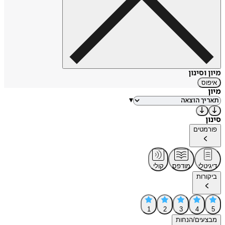
מיון וסינון
איפוס
מיון
▾
סינון
פורמטים
דיגיטלי
מודפס
קולי
ביקורות
1
2
3
4
5
מבצעים/הנחות