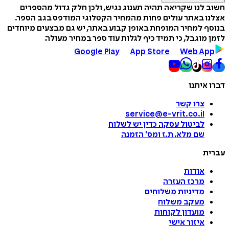
חשוב לנו שקריאה תהיה תענוג נגיש, ולכן חלק גדול מהספרים
אצלנו באתר עולים פחות מהמחיר הקטלוגי המודפס בגב הספר.
בנוסף למחיר המופחת באופן קבוע באתר, יש גם מבצעים מיוחדים
לזמן מוגבל, כי תמיד כיף לגלות עוד ספר במחיר מעולה
Google Play
App Store
Web App
דברו איתנו
צרו קשר
service@e-vrit.co.il
לביטול עסקה
כדין יש לשלוח
שם מלא, ת.ז ומס
'
הזמנה
עברית
אודות
מרכז העזרה
מדיניות משלוחים
מעקב משלוח
מועדון לקוחות
איזור אישי