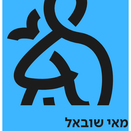
מאי
שובאל