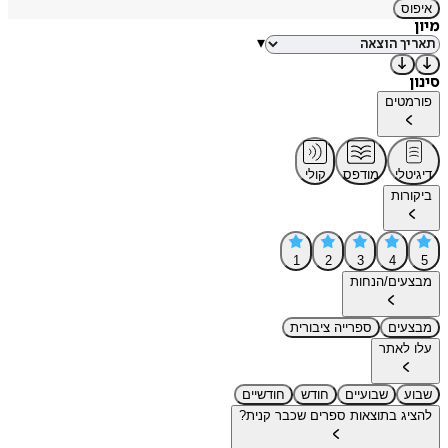
איפוס
מיון
▾
סינון
פורמטים
דיגיטלי
מודפס
קולי
ביקורות
1
2
3
4
5
מבצעים/הנחות
מבצעים
ספרייה ציבורית
עלו לאתר
שבוע
שבועיים
חודש
חודשיים
להציג בתוצאות ספרים שכבר קנית?