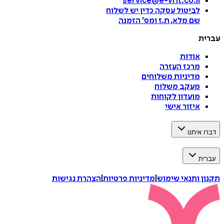
service@e-vrit.co.il
לביטול עסקה
כדין יש לשלוח
שם מלא, ת.ז ומס
'
הזמנה
עברית
אודות
מרכז העזרה
מדיניות משלוחים
מעקב משלוח
מועדון לקוחות
איזור אישי
דברו איתנו
עברית
תקנון ותנאי שימוש
|
מדיניות פרטיות
|
הצהרת נגישות