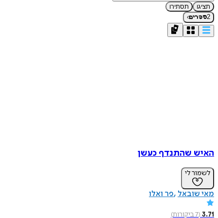
תציגו
תסתירו
›
2
ספרים
האיש שהתנדף כעשן
לשמור לי
מאי שובאל
פר ואלו
3.71
(
7
ביקורות
)