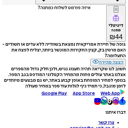
איזה פורמט לשלוח כמתנה?
דיגיטלי
מתנה
₪
44
גופה של תיירת אמריקאית נמצאת בשוודיה ללא עדים או חשודים -
האם מרטין בק, קצין החקירות המוכשר ביותר, יצליח לפצח את
התעלומה?
הצצה מהירה
חשוב לנו שקריאה תהיה תענוג נגיש, ולכן חלק גדול מהספרים
אצלנו באתר עולים פחות מהמחיר הקטלוגי המודפס בגב הספר.
בנוסף למחיר המופחת באופן קבוע באתר, יש גם מבצעים מיוחדים
לזמן מוגבל, כי תמיד כיף לגלות עוד ספר במחיר מעולה
Google Play
App Store
Web App
דברו איתנו
צרו קשר