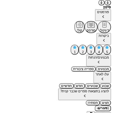
סינון
פורמטים
דיגיטלי
מודפס
קולי
ביקורות
1
2
3
4
5
מבצעים/הנחות
מבצעים
ספרייה ציבורית
עלו לאתר
שבוע
שבועיים
חודש
חודשיים
להציג בתוצאות ספרים שכבר קנית?
תציגו
תסתירו
›
1
ספרים