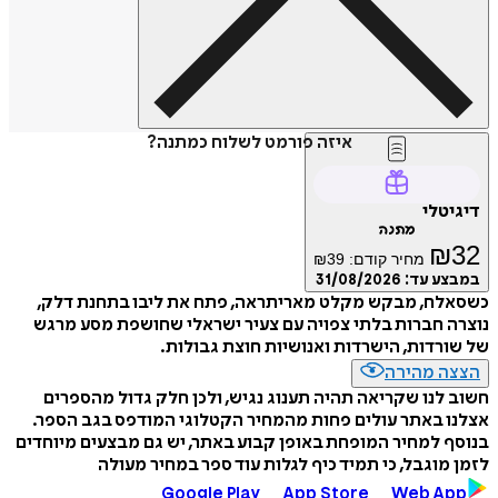
איזה פורמט לשלוח כמתנה?
דיגיטלי
מתנה
₪
32
מחיר קודם:
39
₪
במבצע עד:
31/08/2026
כשסאלח, מבקש מקלט מאריתראה, פתח את ליבו בתחנת דלק,
נוצרה חברות בלתי צפויה עם צעיר ישראלי שחושפת מסע מרגש
של שורדות, הישרדות ואנושיות חוצת גבולות.
הצצה מהירה
חשוב לנו שקריאה תהיה תענוג נגיש, ולכן חלק גדול מהספרים
אצלנו באתר עולים פחות מהמחיר הקטלוגי המודפס בגב הספר.
בנוסף למחיר המופחת באופן קבוע באתר, יש גם מבצעים מיוחדים
לזמן מוגבל, כי תמיד כיף לגלות עוד ספר במחיר מעולה
Google Play
App Store
Web App