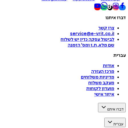
דברו איתנו
צרו קשר
service@e-vrit.co.il
לביטול עסקה
כדין יש לשלוח
שם מלא, ת.ז ומס
'
הזמנה
עברית
אודות
מרכז העזרה
מדיניות משלוחים
מעקב משלוח
מועדון לקוחות
איזור אישי
דברו איתנו
עברית