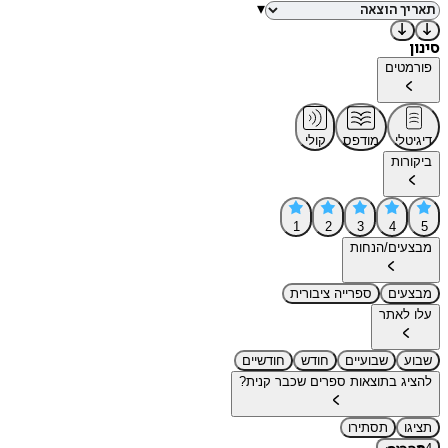
▾
סינון
פורמטים
דיגיטלי
מודפס
קולי
ביקורות
1
2
3
4
5
מבצעים/הנחות
מבצעים
ספרייה ציבורית
עלו לאתר
שבוע
שבועיים
חודש
חודשיים
להציג בתוצאות ספרים שכבר קנית?
תציגו
תסתירו