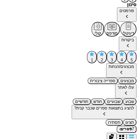
סינון
פורמטים
דיגיטלי
מודפס
קולי
ביקורות
1
2
3
4
5
מבצעים/הנחות
מבצעים
ספרייה ציבורית
עלו לאתר
שבוע
שבועיים
חודש
חודשיים
להציג בתוצאות ספרים שכבר קנית?
תציגו
תסתירו
›
7
ספרים