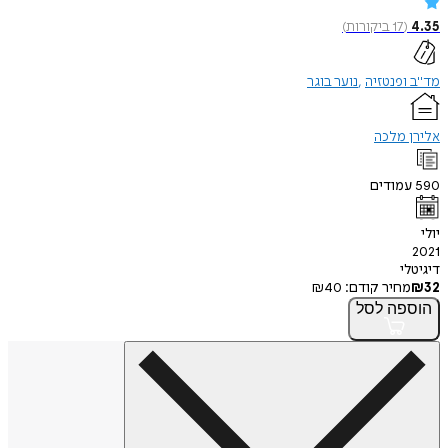
4.35
(
17
ביקורות
)
מד"ב ופנטזיה
נוער בוגר
אלירן מלכה
590
עמודים
יולי
2021
דיגיטלי
32
₪
מחיר קודם:
40
₪
הוספה
לסל