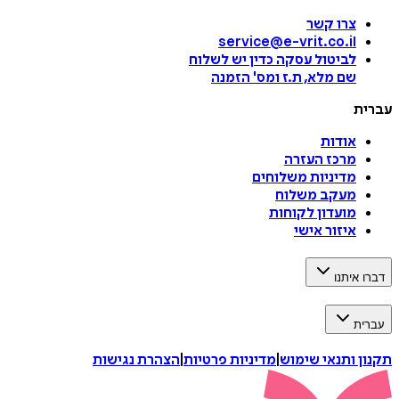
צרו קשר
service@e-vrit.co.il
לביטול עסקה
כדין יש לשלוח
שם מלא, ת.ז ומס
'
הזמנה
עברית
אודות
מרכז העזרה
מדיניות משלוחים
מעקב משלוח
מועדון לקוחות
איזור אישי
דברו איתנו
עברית
תקנון ותנאי שימוש
|
מדיניות פרטיות
|
הצהרת נגישות