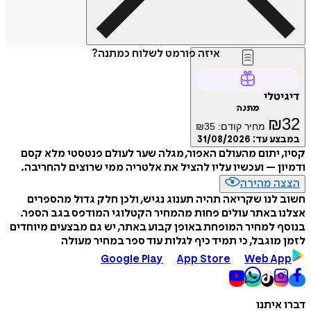
איזה פורמט לשלוח כמתנה?
דיגיטלי
מתנה
₪
32
מחיר קודם:
35
₪
במבצע עד:
31/08/2026
קסיו, יתום מהעולם האפור, מגלה שער לעולם פנטסטי מלא קסם
ודמיון – ועכשיו עליו להציל את אלטריה ממי שרוצים להחריבה.
הצצה מהירה
חשוב לנו שקריאה תהיה תענוג נגיש, ולכן חלק גדול מהספרים
אצלנו באתר עולים פחות מהמחיר הקטלוגי המודפס בגב הספר.
בנוסף למחיר המופחת באופן קבוע באתר, יש גם מבצעים מיוחדים
לזמן מוגבל, כי תמיד כיף לגלות עוד ספר במחיר מעולה
Google Play
App Store
Web App
דברו איתנו