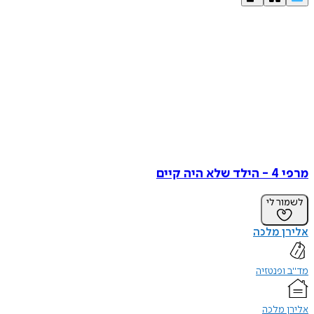
מרפי 4 - הילד שלא היה קיים
לשמור לי
אלירן מלכה
מד"ב ופנטזיה
אלירן מלכה