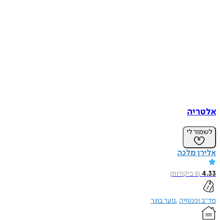
אלטריה
לשמור לי
אלירן מלכה
4.33
(
9
ביקורות
)
מד"ב ופנטזיה
נוער בוגר