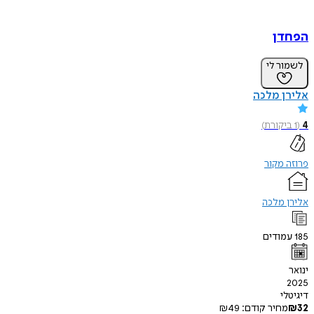
הפחדן
לשמור לי
אלירן מלכה
4
(
1
ביקורת
)
פרוזה מקור
אלירן מלכה
185
עמודים
ינואר
2025
דיגיטלי
32
₪
מחיר קודם:
49
₪