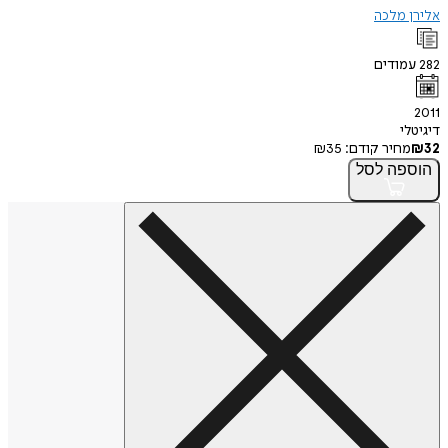
אלירן מלכה
282
עמודים
2011
דיגיטלי
32
₪
מחיר קודם:
35
₪
הוספה
לסל