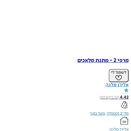
מרפי 2 - מתנת מלאכים
לשמור לי
אלירן מלכה
4.42
(
12
ביקורות
)
מד"ב ופנטזיה
נוער בוגר
אלירן מלכה